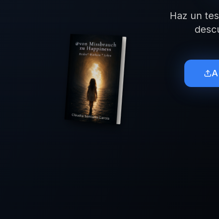
Haz un tes
descu
A