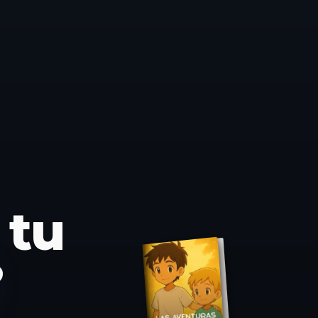
r: editoria
 tu
?