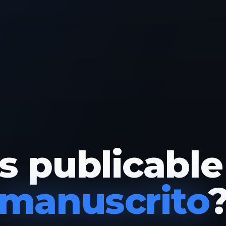
use of Write
s publicable
manuscrito