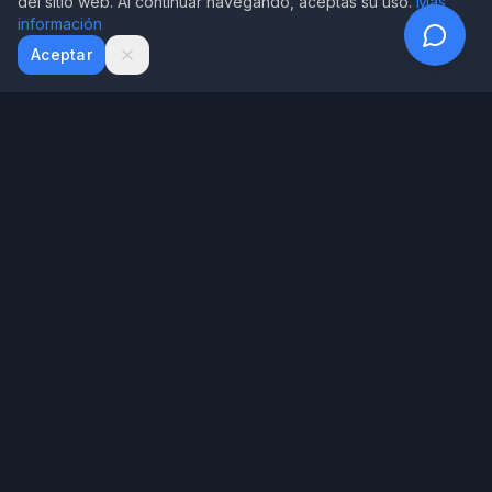
del sitio web. Al continuar navegando, aceptas su uso.
Más
información
WhatsApp
Email
Aceptar
House of Writer
Tecnología exclusiva de House of Writer para diagnosticar tu
manuscrito
Menú
Inicio
Nuestros Libros