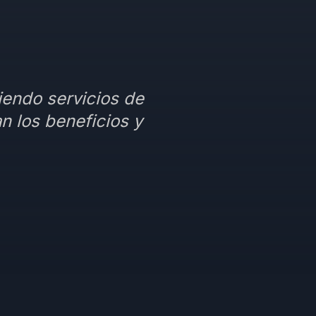
ciendo servicios de
n los beneficios y
¡Hola! 👋 Soy el asistente de
House of
Writer
.
Te ayudamos a editar y publicar tu
libro en Amazon KDP: