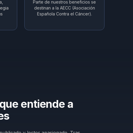
a,
Parte de nuestros beneficios se
tegia
destinan a la AECC (Asociación
us
Española Contra el Cáncer).
 que entiende a
es
publicado y lector apasionado. Tras