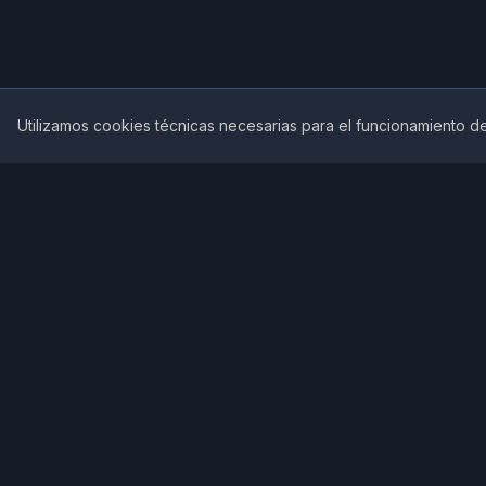
Utilizamos cookies técnicas necesarias para el funcionamiento de
Menú
House of Writer
Inicio
Nuestros Libr
Tecnología exclusiva de House of Writer
Testimonios
para diagnosticar tu manuscrito
Blog
Contacto