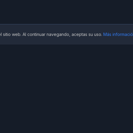
l sitio web. Al continuar navegando, aceptas su uso.
Más informaci
Contacto
info@houseofwriter.com
os
622 14 19 82
@house.of.writer
@jesusguerrero_houseofwrit