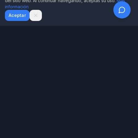
del sitio web. Al continuar navegando, aceptas su uso.
Más
información
WhatsApp
Email
Aceptar
House of Writer
Tecnología exclusiva de House of Writer para diagnosticar tu
manuscrito
Menú
Inicio
Nuestros Libros