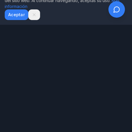
del sitio web. Al continuar navegando, aceptas su uso.
Más
información
WhatsApp
Email
Aceptar
House of Writer
Tecnología exclusiva de House of Writer para diagnosticar tu
manuscrito
Menú
Inicio
Nuestros Libros