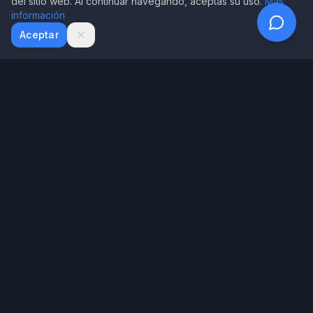
del sitio web. Al continuar navegando, aceptas su uso.
Más
información
WhatsApp
Email
Aceptar
House of Writer
Tecnología exclusiva de House of Writer para diagnosticar tu
manuscrito
Menú
Inicio
Nuestros Libros