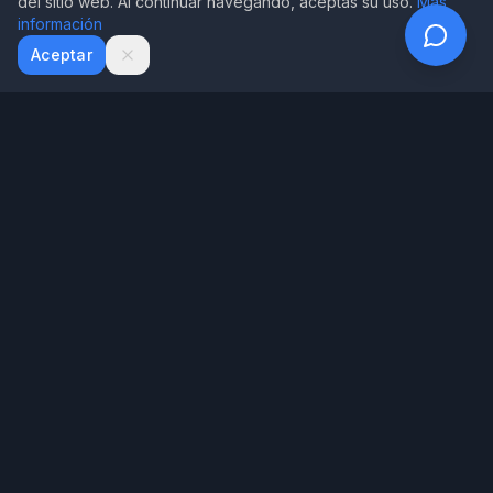
del sitio web. Al continuar navegando, aceptas su uso.
Más
información
WhatsApp
Email
Aceptar
House of Writer
Tecnología exclusiva de House of Writer para diagnosticar tu
manuscrito
Menú
Inicio
Nuestros Libros